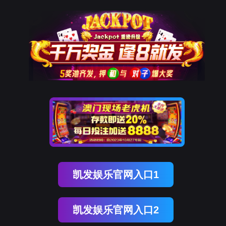
凯发娱乐官网入口1
凯发娱乐官网入口2