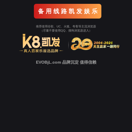
备 用 线 路 凯 发 娱 乐
推荐使用谷歌、UC、火狐、夸客等主流浏览器
（尽量不要使用QQ、搜狗浏览器进入）
EVOBjL.com 品牌沉淀 值得信赖