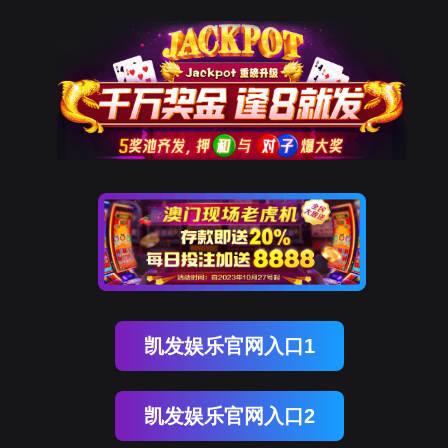
凯发娱乐官网入口1
凯发娱乐官网入口2